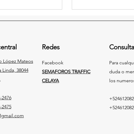
entral
Redes
Consulta
fo López Mateos
Facebook
Para cualqu
a Linda, 38044
SEMAFOROS TRAFFIC
duda o men
.
CELAYA
los numero
-2476
+524612082
-2475
+524612082
c@gmail.com