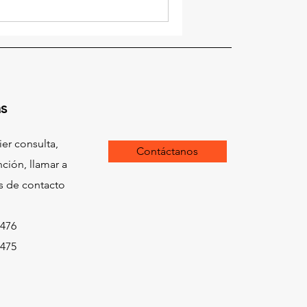
s
ier consulta,
Contáctanos
ción, llamar a
s de contacto
476
475