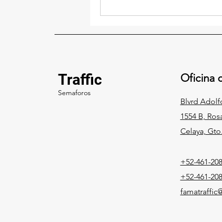
Traffic
Oficina c
Semaforos
Blvrd Adol
1554 B, Ros
Celaya, Gto
+52-461-208
+52-461-208
famatraffi