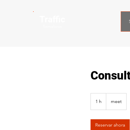
Traffic
Semaforos
Consult
1 h
1
meet
Reservar ahora