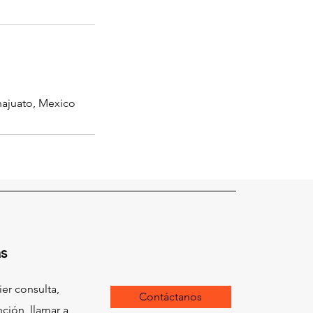
ajuato, Mexico
s
ier consulta,
Contáctanos
ción, llamar a