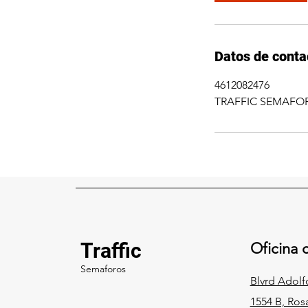
Datos de conta
4612082476
TRAFFIC SEMAFOROS
Traffic
Oficina c
Semaforos
Blvrd Adol
1554 B, Ros